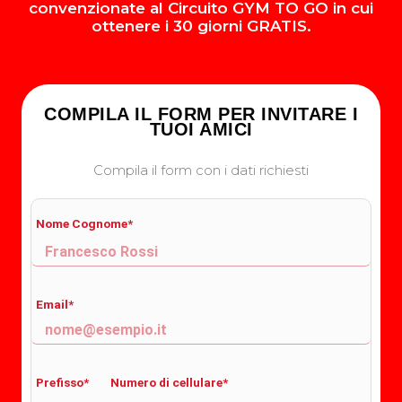
convenzionate al Circuito GYM TO GO in cui
ottenere i 30 giorni GRATIS.
COMPILA IL FORM PER INVITARE I
TUOI AMICI
Compila il form con i dati richiesti
Nome Cognome*
Email*
Prefisso*
Numero di cellulare*