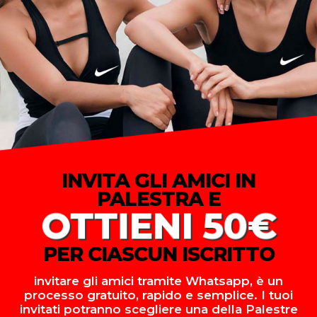
INVITA GLI AMICI IN
PALESTRA E
OTTIENI 50€
PER CIASCUN ISCRITTO
invitare gli amici tramite Whatsapp, è un
processo gratuito, rapido e semplice. I tuoi
invitati potranno scegliere una della Palestre