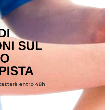
DI
NI SUL
RO
PISTA
ntatterà entro 48h